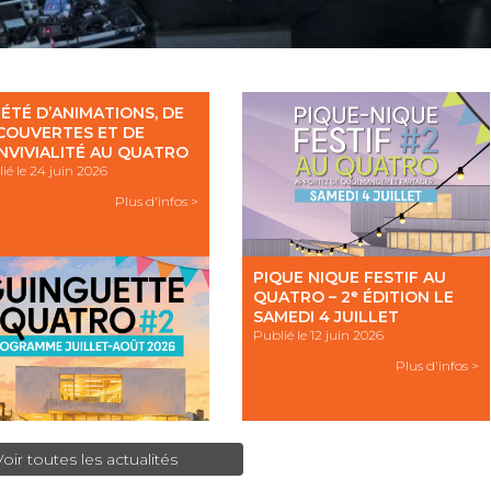
 ÉTÉ D’ANIMATIONS, DE
COUVERTES ET DE
NVIVIALITÉ AU QUATRO
ié le 24 juin 2026
Plus d'infos >
PIQUE NIQUE FESTIF AU
QUATRO – 2ᵉ ÉDITION LE
SAMEDI 4 JUILLET
Publié le 12 juin 2026
Plus d'infos >
Voir toutes les actualités