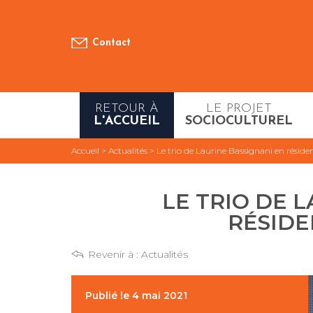
Contact
RETOUR À
LE PROJET
L'ACCUEIL
SOCIOCULTUREL
Accueil
>
Actualités
>
Le trio de Laurine Bassignani en réside
LE TRIO DE 
RÉSIDE
Revenir à :
Actualités
Publié le 4 mai 2021