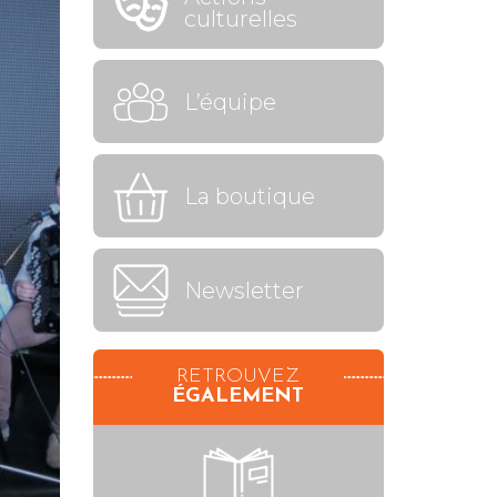
culturelles
L’équipe
La boutique
Newsletter
RETROUVEZ
ÉGALEMENT