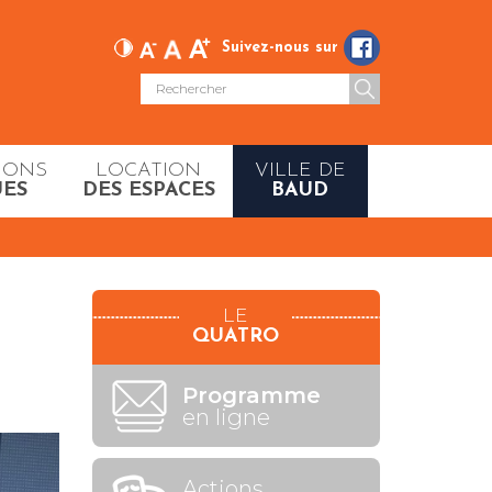
Suivez-nous sur
IONS
LOCATION
VILLE DE
UES
DES ESPACES
BAUD
LE
QUATRO
Programme
en ligne
Actions