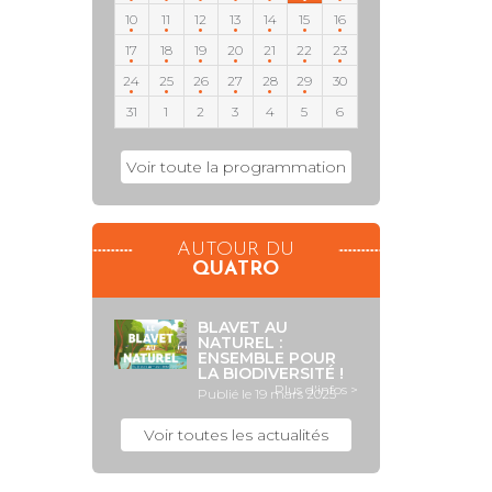
10
11
12
13
14
15
16
17
18
19
20
21
22
23
24
25
26
27
28
29
30
31
1
2
3
4
5
6
Voir toute la programmation
AUTOUR DU
QUATRO
BLAVET AU
NATUREL :
ENSEMBLE POUR
LA BIODIVERSITÉ !
Plus d'infos >
Publié le 19 mars 2025
Voir toutes les actualités