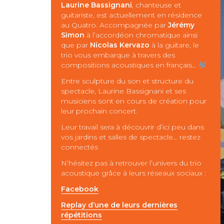
Laurine Bassignani
, chanteuse et
guitariste, est actuellement en résidence
au Quatro. Accompagnée par
Jérémy
Simon
à l’accordéon chromatique ainsi
que par
Nicolas Kervazo
à la guitare, le
trio vous embarque à travers des
compositions acoustiques en français…
Entre sculpture du son et structure du
spectacle, Laurine Bassignani et ses
musiciens sont en cours de création pour
leur prochain concert.
Leur travail sera à découvrir d’ici peu dans
vos jardins et salles de spectacle… restez
connectés
N’hésitez pas à retrouver l’univers du trio
acoustique grâce à leurs réseaux sociaux :
Facebook
Replay d’une de leurs dernières
répétitions