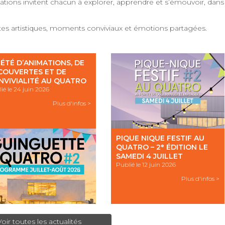
imations invitent chacun à explorer, apprendre et s’émouvoir, dans
tes artistiques, moments conviviaux et émotions partagées.
 ÉTÉ D’ANIMATIONS, DE
COUVERTES ET DE
NVIVIALITÉ AU QUATRO
ié le 24 juin 2026
Plus d'infos >
PIQUE NIQUE FESTIF AU
QUATRO – 2ᵉ ÉDITION LE
SAMEDI 4 JUILLET
Publié le 12 juin 2026
Plus d'infos >
Voir toutes les actualités