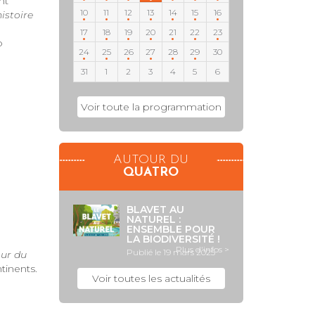
nt
10
11
12
13
14
15
16
histoire
17
18
19
20
21
22
23
o
24
25
26
27
28
29
30
31
1
2
3
4
5
6
Voir toute la programmation
AUTOUR DU
QUATRO
BLAVET AU
NATUREL :
ENSEMBLE POUR
LA BIODIVERSITÉ !
Plus d'infos >
Publié le 19 mars 2025
our du
ntinents.
Voir toutes les actualités