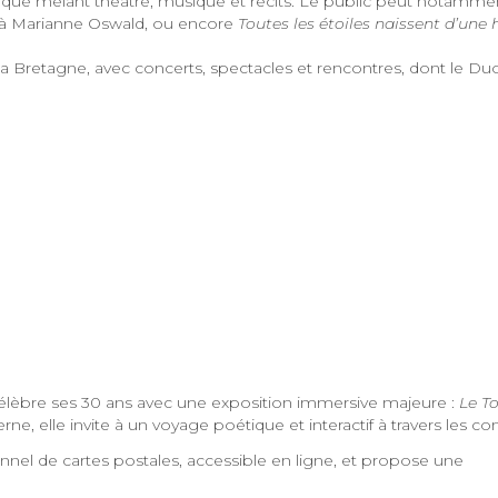
ique mêlant théâtre, musique et récits. Le public peut notamme
à Marianne Oswald, ou encore
Toutes les étoiles naissent d’une 
a Bretagne, avec concerts, spectacles et rencontres, dont le Du
célèbre ses 30 ans avec une exposition immersive majeure :
Le T
erne, elle invite à un voyage poétique et interactif à travers les co
el de cartes postales, accessible en ligne, et propose une