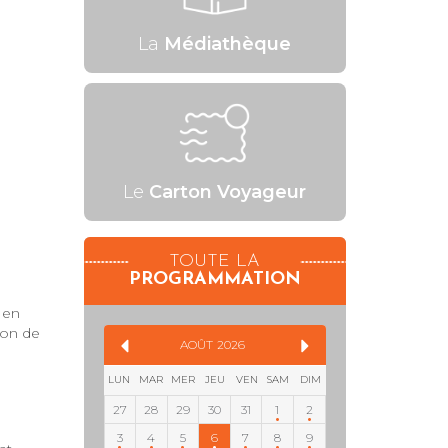
La
Médiathèque
Le
Carton Voyageur
TOUTE LA
PROGRAMMATION
 en
ion de
AOÛT
2026
LUN
MAR
MER
JEU
VEN
SAM
DIM
27
28
29
30
31
1
2
3
4
5
6
7
8
9