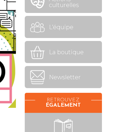
culturelles
L’équipe
La boutique
Newsletter
RETROUVEZ
ÉGALEMENT