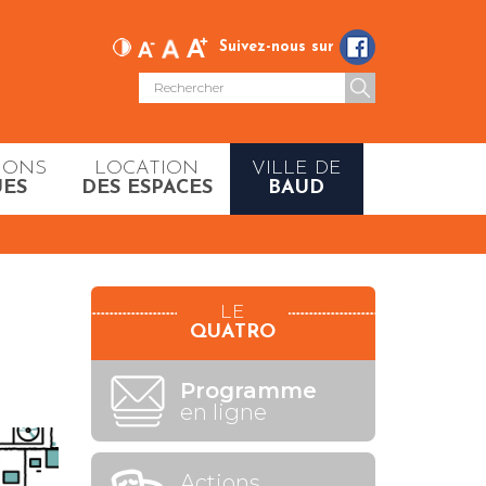
Suivez-nous sur
IONS
LOCATION
VILLE DE
UES
DES ESPACES
BAUD
LE
QUATRO
Programme
en ligne
Actions