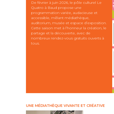
De février à juin 2026, le pôle culturel Le
Quatro à Baud propose une
programmation variée, audacieuse et
accessible, mêlant médiathèque,
auditorium, musée et espace d’exposition.
Cette saison met à l’honneur la création, le
partage et la découverte, avec de
nombreux rendez-vous gratuits ouverts à
tous.
UNE MÉDIATHÈQUE VIVANTE ET CRÉATIVE