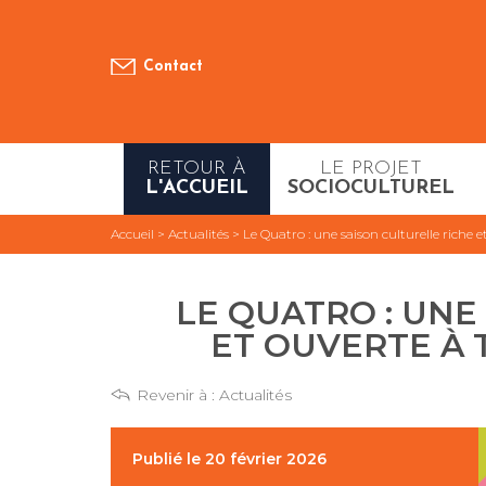
Contact
RETOUR À
LE PROJET
L'ACCUEIL
SOCIOCULTUREL
Accueil
>
Actualités
>
Le Quatro : une saison culturelle riche e
LE QUATRO : UNE
ET OUVERTE À T
Revenir à :
Actualités
Publié le 20 février 2026