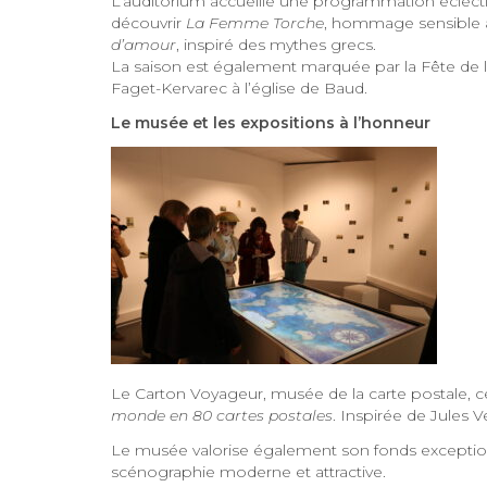
L’auditorium accueille une programmation éclect
découvrir
La Femme Torche
, hommage sensible 
d’amour
, inspiré des mythes grecs.
La saison est également marquée par la Fête de l
Faget-Kervarec à l’église de Baud.
Le musée et les expositions à l’honneur
Le Carton Voyageur, musée de la carte postale, 
monde en 80 cartes postales
. Inspirée de Jules V
Le musée valorise également son fonds exceptionn
scénographie moderne et attractive.