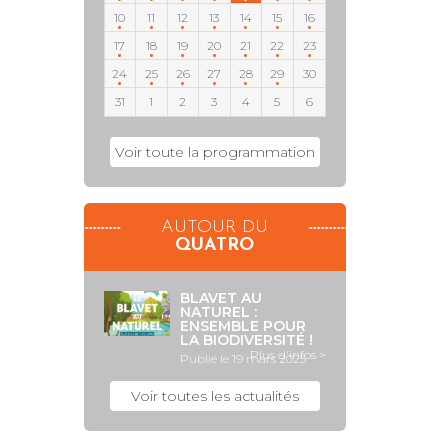
10
11
12
13
14
15
16
17
18
19
20
21
22
23
24
25
26
27
28
29
30
31
1
2
3
4
5
6
Voir toute la programmation
AUTOUR DU
QUATRO
BLAVET AU
NATUREL :
ENSEMBLE POUR
LA BIODIVERSITÉ !
Plus d'infos >
Publié le 19 mars 2025
Voir toutes les actualités