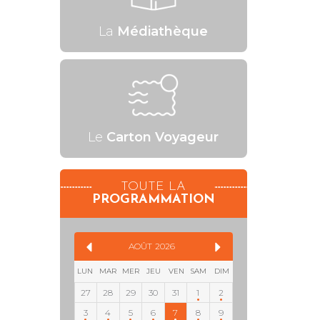
La
Médiathèque
Le
Carton Voyageur
TOUTE LA
PROGRAMMATION
AOÛT
2026
LUN
MAR
MER
JEU
VEN
SAM
DIM
27
28
29
30
31
1
2
3
4
5
6
7
8
9