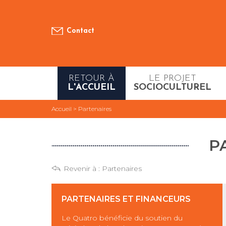
Contact
RETOUR À
LE PROJET
L'ACCUEIL
SOCIOCULTUREL
Accueil
>
Partenaires
P
Revenir à :
Partenaires
PARTENAIRES ET FINANCEURS
Le Quatro bénéficie du soutien du