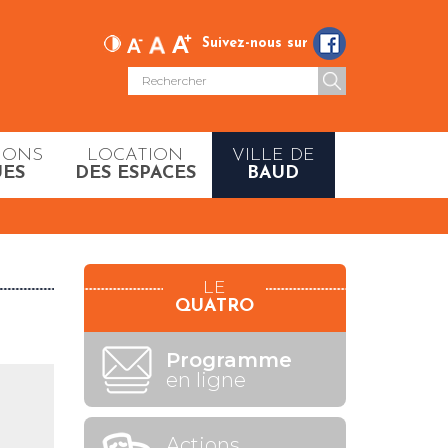
Suivez-nous sur
IONS
LOCATION
VILLE DE
UES
DES ESPACES
BAUD
LE
QUATRO
Programme
en ligne
Actions