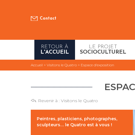
Contact
RETOUR À
LE PROJET
L'ACCUEIL
SOCIOCULTUREL
Accueil
>
Visitons le Quatro
>
Espace d’exposition
ESPAC
Revenir à :
Visitons le Quatro
Peintres, plasticiens, photographes,
sculpteurs… le Quatro est à vous !