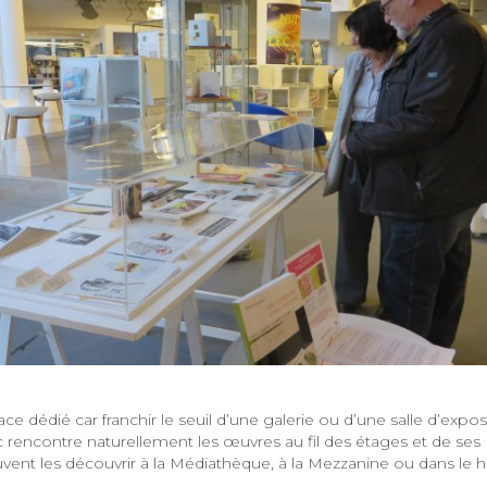
e dédié car franchir le seuil d’une galerie ou d’une salle d’expos
c rencontre naturellement les œuvres au fil des étages et de ses
ent les découvrir à la Médiathèque, à la Mezzanine ou dans le ha