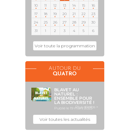
10
11
12
13
14
15
16
17
18
19
20
21
22
23
24
25
26
27
28
29
30
31
1
2
3
4
5
6
Voir toute la programmation
AUTOUR DU
QUATRO
BLAVET AU
NATUREL :
ENSEMBLE POUR
LA BIODIVERSITÉ !
Plus d'infos >
Publié le 19 mars 2025
Voir toutes les actualités