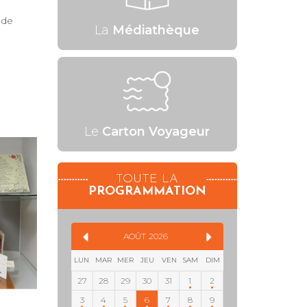
 de
La
Médiathèque
Le
Carton Voyageur
TOUTE LA
PROGRAMMATION
AOÛT
2026
LUN
MAR
MER
JEU
VEN
SAM
DIM
27
28
29
30
31
1
2
3
4
5
6
7
8
9