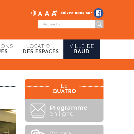
Suivez-nous sur
IONS
LOCATION
VILLE DE
UES
DES ESPACES
BAUD
LE
QUATRO
Programme
en ligne
Actions