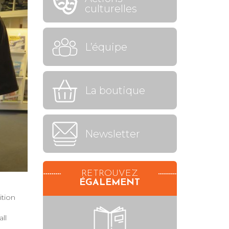
culturelles
L’équipe
La boutique
Newsletter
RETROUVEZ
ÉGALEMENT
ition
ll