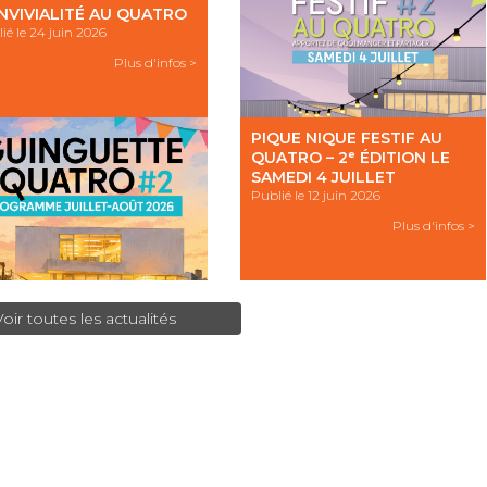
NVIVIALITÉ AU QUATRO
ié le 24 juin 2026
Plus d'infos >
PIQUE NIQUE FESTIF AU
QUATRO – 2ᵉ ÉDITION LE
SAMEDI 4 JUILLET
Publié le 12 juin 2026
Plus d'infos >
Voir toutes les actualités