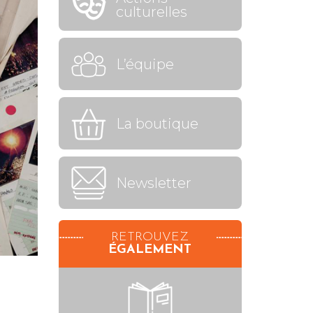
culturelles
L’équipe
La boutique
Newsletter
RETROUVEZ
ÉGALEMENT
RENCONTRE AVEC YVON
KERVINIO POUR DEUX