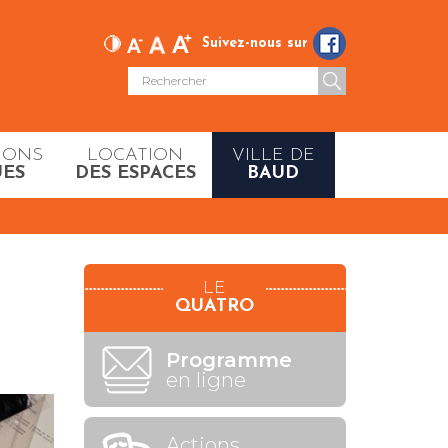
Suivez-nous sur
IONS
LOCATION
VILLE DE
UES
DES ESPACES
BAUD
LE
QUATRO
Programme
en ligne
Actions