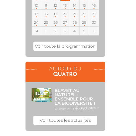
10
11
12
13
14
15
16
17
18
19
20
21
22
23
24
25
26
27
28
29
30
31
1
2
3
4
5
6
Voir toute la programmation
AUTOUR DU
QUATRO
BLAVET AU
NATUREL :
ENSEMBLE POUR
LA BIODIVERSITÉ !
Plus d'infos >
Publié le 19 mars 2025
Voir toutes les actualités