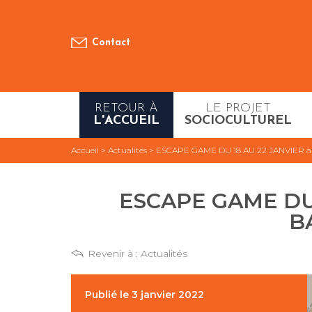
Contact
RETOUR À
LE PROJET
L'ACCUEIL
SOCIOCULTUREL
Accueil
>
Actualités
>
ESCAPE GAME DU 18 AU 22 JANVIER 
ESCAPE GAME DU 
B
Revenir à :
Actualités
Publié le 3 janvier 2022