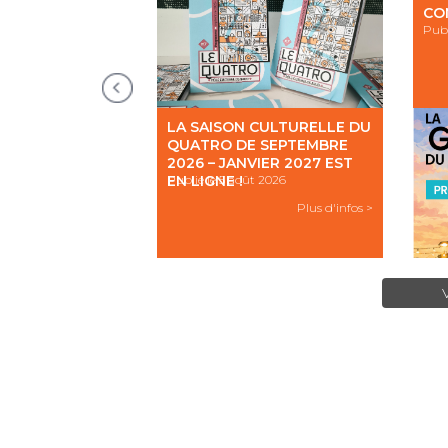
ER !
CO
obre 2025
Publ
Plus d'infos >
LA SAISON CULTURELLE DU
QUATRO DE SEPTEMBRE
2026 – JANVIER 2027 EST
EN LIGNE !
Publié le 5 août 2026
Plus d'infos >