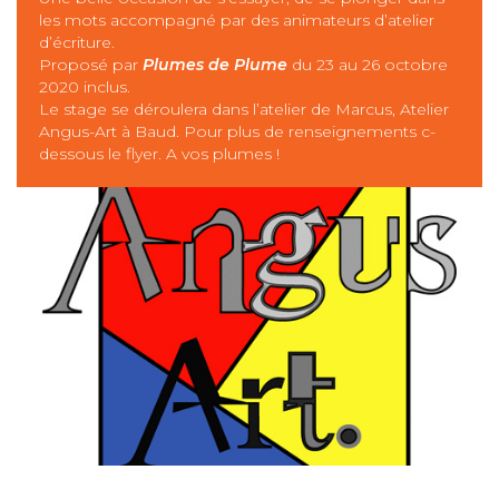
les mots accompagné par des animateurs d’atelier
d’écriture.
Proposé par
Plumes de Plume
du 23 au 26 octobre
2020 inclus.
Le stage se déroulera dans l’atelier de Marcus, Atelier
Angus-Art à Baud. Pour plus de renseignements c-
dessous le flyer. A vos plumes !