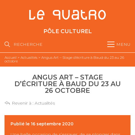
PÔLE CULTUREL
RECHERCHE
MENU
Accueil
>
Actualités
>
Angus Art – Stage d’écriture à Baud du 23 au 26
octobre
ANGUS ART – STAGE
D’ÉCRITURE À BAUD DU 23 AU
26 OCTOBRE
Revenir à :
Actualités
Publié le 16 septembre 2020
Une belle occasion de s’essayer, de se plonger dans